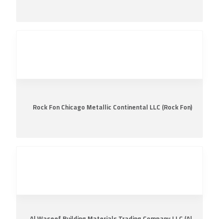
Rock Fon Chicago Metallic Continental LLC (Rock Fon)
Al Waseef Building Materials Trading Company LLC (Al