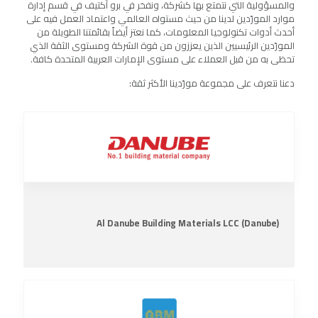
والمسؤولية التي نتمتع بها كشركة، ونفخر في برو آكتيف في قسم إدارة
الموافقات الاستشارية
موارد المورّدين لدينا من حيث مستواه العالمي واعتماد العمل فيه على
أحدث أدوات تكنولوجيا المعلومات، كما نعتز أيضاً بقائمتنا الطويلة من
وثائقي
المورّدين الرئيسيين الذين يعززون من قوة الشركة ومستوى الثقة الذي
تحظى به من قبل العملاء على مستوى الإمارات العربية المتحدة كافة.
دعنا نتعرف على مجموعة مورّدينا الأكثر ثقة:
Al Danube Building Materials LCC (Danube)