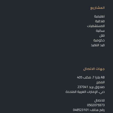
المشاريع
تعليمية
فندقية
المستشفيات
سكنية
فلل
حكومية
قيد التنفيذ
جهات الاتصال
AB بلازا 7، مكتب 405
الممزر
صندوق بريد 237041
دبي، الإمارات العربية المتحدة
للاتصال
0502079373
رقم هاتف:
048523101